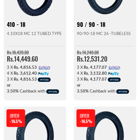
410 - 18
90 / 90 - 18
4.10X18 MC 12 TUBED TYPE
90/90-18 MC 26 -TUBELESS
Rs.16,420.00
Rs.14,240.00
Rs.14,449.60
Rs.12,531.20
3 X
Rs. 4,816.53
3 X
Rs. 4,177.07
4 X
Rs. 3,612.40
4 X
Rs. 3,132.80
3 X
Rs. 4,816.53
3 X
Rs. 4,177.07
or
or
3.50%
Cashback with
3.50%
Cashback with
OFFER
OFFER
-16.5%
-16.5%