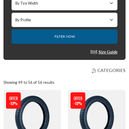
FILTER NOW
Size Guide
CATEGORIES
Showing
49
to
56
of
56
results
OFFER
OFFER
-12%
-12%