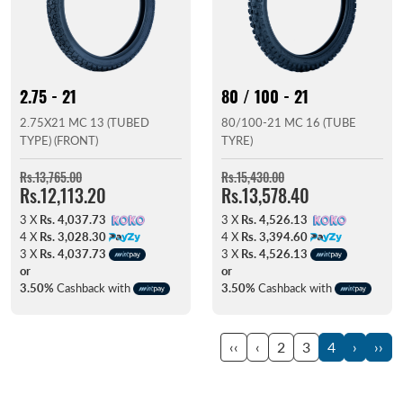
2.75 - 21
80 / 100 - 21
2.75X21 MC 13 (TUBED
80/100-21 MC 16 (TUBE
TYPE) (FRONT)
TYRE)
Rs.13,765.00
Rs.15,430.00
Rs.12,113.20
Rs.13,578.40
3 X
Rs. 4,037.73
3 X
Rs. 4,526.13
4 X
Rs. 3,028.30
4 X
Rs. 3,394.60
3 X
Rs. 4,037.73
3 X
Rs. 4,526.13
or
or
3.50%
Cashback with
3.50%
Cashback with
‹‹
‹
2
3
4
›
››