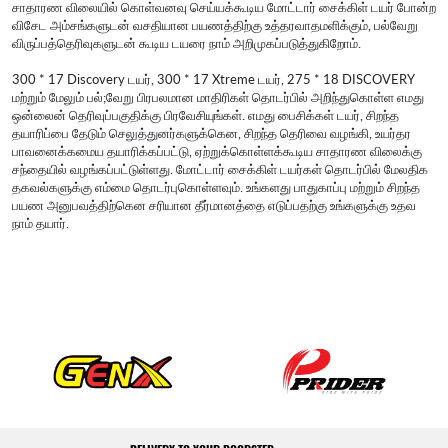
சாதாரண விலையில் கொள்வனவு செய்யக்கூடிய மோட்டார் சைக்கிள் டயர் போன்ற
விசேட அம்சங்களுடன் வசதியான பயணத்திற்கு உத்தரவாதமளிக்கும், பல்வேறு
விருப்பத்தெரிவுகளுடன் கூடிய டயரை நாம் அறிமுகப்படுத்துகிறோம்.
300 * 17 Discovery டயர், 300 * 17 Xtreme டயர், 275 * 18 DISCOVERY
மற்றும் மேலும் பல்;வேறு பிரபலமான மாதிரிகள் தொடர்பில் அறிந்துகொள்ள எமது
ஒன்லைன் தெரிவுப்பகுதிக்கு பிரவேசியுங்கள். எமது பைசிக்கள் டயர், சிறந்த
தயாரிப்பை தேடும் செலுத்துனர்களுக்கென, சிறந்த தெரிவை வழங்கி, உயர்தர
பாவனைக்கமைய தயாரிக்கப்பட்டு, ஏற்றுக்கொள்ளக்கூடிய சாதாரண விலைக்கு
சந்தையில் வழங்கப்பட்டுள்ளது. மோட்டார் சைக்கிள் டயர்கள் தொடர்பில் மேலதிக
தகவல்களுக்கு எம்மை தொடர்புகொள்ளவும். உங்களது பாதுகாப்பு மற்றும் சிறந்த
பயண அனுபவத்திற்கென சரியான தீர்மானத்தை எடுப்பதற்கு உங்களுக்கு உதவ
நாம் தயார்.