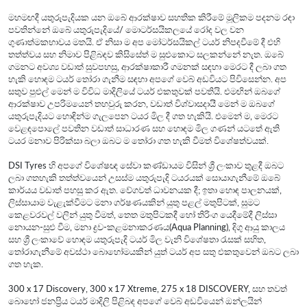
මහමඟදී යතුරුපැදියක යන ඔබේ ආරක්ෂාව සහතික කිරීමේ මූලිකම පදනම රඳා
පවතින්නේ ඔබේ යතුරුපැදියේ/ මොටර්සයිකලයේ රෝද වල වන
ගුණාත්මකභාවය මතයි. ඒ නිසා ම අප මෝටර්සයිකල් ටයර් නිපදවීමේ දී එහි
තත්ත්වය සහ නිමාව පිළිබඳව කිසිසේත් ම සුළුකොට සලකන්නේ නැත. ඔබේ
ගමනට අවශ්‍ය වඩාත් සුවපහසු, ආරක්ෂාකාරී ගමනක් සඳහා මෙරට දී ලබා ගත
හැකි හොඳම ටයර් තෝරා ගැනීම සඳහා අපගේ වෙබ් අඩවියට පිවිසෙන්න. අප
සතුව පුළුල් මෙන් ම විවිධ මාදිලියේ ටයර් එකතුවක් පවතියි. එමඟින් ඔබගේ
ආරක්ෂාව උපරිමයෙන් තහවුරු කරන, වඩාත් විශ්වාසදායී මෙන් ම ඔබගේ
යතුරුපැදියට හොඳින්ම ගැලපෙන ටයර මිල දී ගත හැකියි. එමෙන් ම, මෙරට
වෙළඳපොලේ පවතින වඩාත් සාධාරණ සහ හොඳම මිල ගණන් යටතේ ඇති
ටයර මනාව පිරික්සා බලා ඔබට ම තෝරා ගත හැකි වීමත් විශේෂත්වයක්.
DSI Tyres හි අපගේ විශේෂඥ සේවා කණ්ඩායම විසින් ශ්‍රී ලංකාව තුළදී ඔබට
ලබා ගතහැකි තත්ත්වයෙන් උසස්ම යතුරුපැදි ටයරයක් සොයාගැනීමේ ඔබේ
කාර්යය වඩාත් පහසු කර ඇත. වේගවත් ධාවනයක දී; ඉතා හොඳ පාලනයක්,
ලිස්සායාම වැළැක්වීමට මනා ගර්ෂණයකින් යුතු පළල් මතුපිටක්, සුමට
කෙළවරවල් වලින් යුතු වීමත්, තෙත මතුපිටකදී හෝ තිරිංග යෙදීමේදී ලිස්සා
නොයන-සුළු වීම, මනා ද්‍රව-කළමනාකරණය(Aqua Planning), දිගු ආයු කාලය
සහ ශ්‍රී ලංකාවේ හොඳම යතුරුපැදි ටයර් මිල වැනි විශේෂතා රැසක් සහිත,
තෝරාගැනීමේ අවස්ථා බොහෝමයකින් යුත් ටයර් අප සතු එකතුවෙන් ඔබට ලබා
ගත හැක.
300 x 17 Discovery, 300 x 17 Xtreme, 275 x 18 DISCOVERY, සහ තවත්
බොහෝ ජනප්‍රිය ටයර් මාදිලි පිළිබඳ අපගේ වෙබ් අඩවියෙන් ඔන්ලයින්