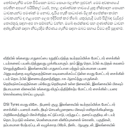
තෝරාගැනීම් වෙත පිවිසෙන ඔබට සොයා බලන්න පුළුවන්. මෙම අවකාශයේ
පවතින අපගේ බයිසිකල් ටයර්, ඉහළ ගුණාත්මක භාවයේ යුතු නිෂ්පාදන සොයන
ධාවකයන්ට පමණක් ම නොව, දැරිය හැකි සාධාරණ මිලක් අපේක්ෂා කරන
ධාවකයන්ට ද ගැළපෙන ලෙස ඉදිරිපත් කර තිබේ. යතුරුපැදි ටයර් පිළිබඳ වැඩිදුර
තොරතුරු සඳහා අප හා සම්බන්ධ වන්න. ඔබේ ආරක්ෂාව සහ ගුණාත්මක ධාවන
අත්දැකීමක් සඳහා නිවැරදිම තීරණය ගැනීම සඳහා ඔබට සහාය වීමට අපි සූදානම්.
வீதியில் உங்களது பாதுகாப்பை உறுதிப்படுத்த உயர்தரம்மிக்க மோட்டார் சைக்கிள்
டயர்களைப் பயன்படுத்துவது முக்கியமாகும். நாம் இது தொடர்பில் கூடுதல் கவனம்
செலுத்துவோம். இலங்கையில் பாதுகாப்பான மற்றும் நம்பகமான பயண
அனுபவத்தை வழங்குவதற்கென வடிவமைக்கப்பட்டுள்ள எமது மோட்டார் சைக்கிள்
டயர் தொடர்பில் இணையத்தளத்தினூடாக ஆராய்ந்து பாருங்கள்.
தெரிவுசெய்வதற்கென பல்வேறு தெரிவுகள் உள்ள நிலையில், இலங்கையில் மிகவும்
நியாயமான விலையில் உங்களது விருப்பத்திற்கேற்ப மோட்டார் சைக்கிள் டயரை
கொள்வனவு செய்ய முடியும்.
DSI Tyres எமது விசேட நிபுணர் குழு, இலங்கையில் உயர்தரம்மிக்க மோட்டார்
சைக்கிள் டயரைக் கண்டறியும் செயன்முறையை மிகவும் எளிதாக்கியுள்ளது.
அதிவேகத்திலும் மிகச்சிறந்த கட்டுப்பாடு, பரந்துபட்ட தரைப்பகுதியுடன் டயர்
தொடர்புபடும் எல்லை, மென்மையான விளிம்புகளைக் கொண்ட பகுதிகள்,
நம்பகமான மேற்பரப்புடன் வழுக்காத பிரேக், நீண்ட ஆயுளுடன், இலங்கையில்