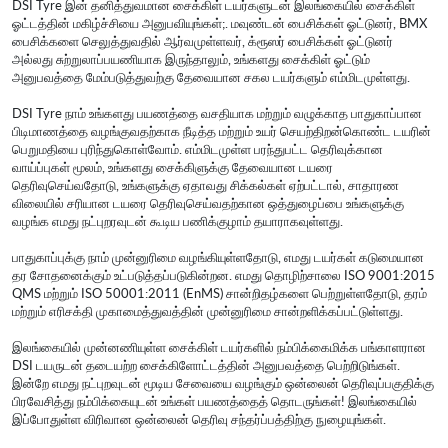
DSI Tyre இன் தனித்துவமான சைக்கிள் டயர்களுடன் இலங்கையில் சைக்கிள்
ஓட்டத்தின் மகிழ்ச்சியை அனுபவியுங்கள்;. மவுண்டன் பைசிக்கள் ஓட்டுனர், BMX
பைசிக்களை செலுத்துவதில் ஆர்வமுள்ளவர், க்ரூஸர் பைசிக்கள் ஓட்டுனர்
அல்லது சுற்றுலாப்பயணியாக இருந்தாலும், உங்களது சைக்கிள் ஓட்டும்
அனுபவத்தை மேம்படுத்துவற்கு தேவையான சகல டயர்களும் எம்மிடமுள்ளது.
DSI Tyre நாம் உங்களது பயணத்தை வசதியாக மற்றும் வழுக்காத பாதுகாப்பான
பிடிமாணத்தை வழங்குவதற்காக நீடித்த மற்றும் உயர் செயற்திறன்கொண்ட டயரின்
பெறுமதியை புரிந்துகொள்வோம். எம்மிடமுள்ள பரந்துபட்ட தெரிவுக்கான
வாய்ப்புகள் மூலம், உங்களது சைக்கிளுக்கு தேவையான டயரை
தெரிவுசெய்வதோடு, உங்களுக்கு ஏதாவது சிக்கல்கள் ஏற்பட்டால், சாதாரண
விலையில் சரியான டயரை தெரிவுசெய்வதற்கான ஒத்துழைப்பை உங்களுக்கு
வழங்க எமது நட்புறரவுடன் கூடிய பணிக்குழாம் தயாராகவுள்ளது.
பாதுகாப்புக்கு நாம் முன்னுரிமை வழங்கியுள்ளதோடு, எமது டயர்கள் கடுமையான
தர சோதனைக்கும் உட்படுத்தப்படுகின்றன. எமது தொழிற்சாலை ISO 9001:2015
QMS மற்றும் ISO 50001:2011 (EnMS) சான்றிதழ்களை பெற்றுள்ளதோடு, தரம்
மற்றும் எரிசக்தி முகாமைத்துவத்தின் முன்னுரிமை சான்றளிக்கப்பட்டுள்ளது.
இலங்கையில் முன்னணியுள்ள சைக்கிள் டயர்களில் நம்பிக்கைமிக்க பங்காளரான
DSI டயருடன் தடையற்ற சைக்கிளோட்டத்தின் அனுபவத்தை பெற்றிடுங்கள்.
இன்றே எமது நட்புறவுடன் மூடிய சேவையை வழங்கும் ஒன்லைன் தெரிவுப்பகுதிக்கு
பிரவேசித்து நம்பிக்கையுடன் உங்கள் பயணத்தைத் தொடருங்கள்! இலங்கையில்
இப்போதுள்ள விரிவான ஒன்லைன் தெரிவு சந்தர்ப்பத்திற்கு நுழையுங்கள்.