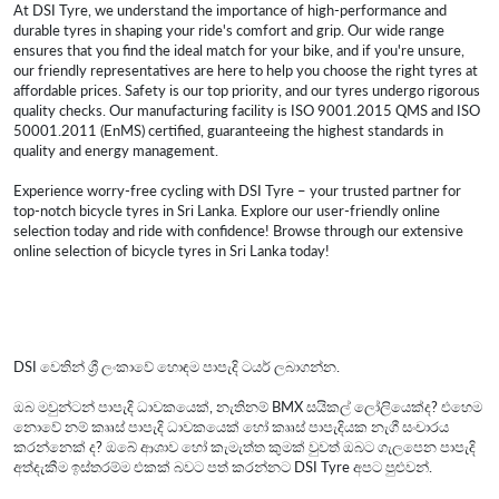
At DSI Tyre, we understand the importance of high-performance and
durable tyres in shaping your ride's comfort and grip. Our wide range
ensures that you find the ideal match for your bike, and if you're unsure,
our friendly representatives are here to help you choose the right tyres at
affordable prices. Safety is our top priority, and our tyres undergo rigorous
quality checks. Our manufacturing facility is ISO 9001.2015 QMS and ISO
50001.2011 (EnMS) certified, guaranteeing the highest standards in
quality and energy management.
Experience worry-free cycling with DSI Tyre – your trusted partner for
top-notch bicycle tyres in Sri Lanka. Explore our user-friendly online
selection today and ride with confidence! Browse through our extensive
online selection of bicycle tyres in Sri Lanka today!
DSI වෙතින් ශ්‍රී ලංකාවේ හොඳම පාපැදි ටයර් ලබාගන්න.
ඔබ මවුන්ටන් පාපැදි ධාවකයෙක්, නැතිනම් BMX සයිකල් ලෝලියෙක්ද? එහෙම
නොවේ නම් කෲස් පාපැදි ධාවකයෙක් හෝ කෲස් පාපැදියක නැගී සංචාරය
කරන්නෙක් ද? ඔබේ ආශාව හෝ කැමැත්ත කුමක් වුවත් ඔබට ගැලපෙන පාපැදි
අත්දැකීම ඉස්තරම්ම එකක් බවට පත් කරන්නට DSI Tyre අපට පුළුවන්.