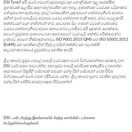
DSI Tyreහි අපි ඔබේ ගමනේ සුවපහසුව සහ නොලිස්සන සුලු ආරක්ෂිත
ග්‍රහණයක් සැලසීම සඳහා කල්පවතින සහ ඉහළ ගුණාත්මක ටයරයක වටිනාකම
තේරුම්ගෙන ඇත්තෙමු. පුළුල් පරාසයකින් යුතු අපගේ තෝරාගැනීමේ අවස්ථා
මඟින් ඔබේ පාපැදියට අවශ්‍යම ටයරය තෝරාගත හැකි අතර, ඔබට ගැටලුකාරී
තත්ත්වයන් පැන නඟින්නේ නම්, සාධාරණ මිල ගණන් යටතේ යෝග්‍යතම
ටයරය තෝරාගැනීමට අවශ්‍ය සහාය ඔබට ලබාදීමට අපි සූදානම්. ආරක්ෂාව
අපගේ ප්‍රමුඛතම ගුණාංගය වන අතර අපගේ ටයර දැඩි තත්ත්ව පරීක්ෂාවන්ට
ලක්වේ. අපගේ නිෂ්පාදනාගාරය, ISO 9001:2015 QMS සහ ISO 50001:2011
(EnMS) යන සහතිකවලින් පිදුම් ලබමින් තත්ත්ව සහ බලශක්ති
කළමනාකරණයේ ප්‍රමුඛත්වය සහතික කරයි.
ශ්‍රී ලංකාවේ ප්‍රමුඛ පෙළේ පාපැදි ටයර සඳහා ඔබේ විශ්වාසවන්තම සහකරු වන
DSI ටයර් සමඟ බාධා රහිත, ඉතා සුමට පාපැදි සවාරියක අත්දැකීම ලබාගන්න.
අදම අපගේ මිත්‍රශීලී සේවාවක් සපයන ඔන්ලයින් සේවාවන් වෙත පිවිස
විශ්වාසයෙන් ඔබේ ගමන ඉදිරියටම යන්න. ශ්‍රී ලංකාවේ දැනට පවතින පුළුල්තම
ඔන්ලයින් තේරීම් අවස්ථා සඳහා පිවිසෙන්න!
DSI டயரிடமிருந்து இலங்கையில் சிறந்த சைக்கிள் டயர்களை
பெற்றுக்கொள்ளுங்கள்.