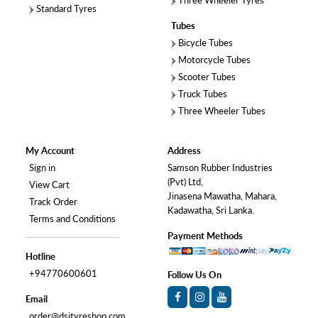
Three Wheeler Tyres
Standard Tyres
Tubes
Bicycle Tubes
Motorcycle Tubes
Scooter Tubes
Truck Tubes
Three Wheeler Tubes
My Account
Address
Sign in
Samson Rubber Industries
(Pvt) Ltd,
View Cart
Jinasena Mawatha, Mahara,
Track Order
Kadawatha, Sri Lanka.
Terms and Conditions
Payment Methods
Hotline
+94770600601
Follow Us On
Email
order@dsityreshop.com