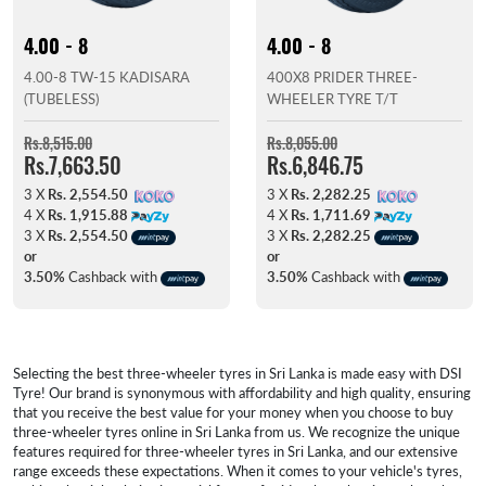
4.00 - 8
4.00 - 8
4.00-8 TW-15 KADISARA
400X8 PRIDER THREE-
(TUBELESS)
WHEELER TYRE T/T
Rs.8,515.00
Rs.8,055.00
Rs.7,663.50
Rs.6,846.75
3 X
Rs. 2,554.50
3 X
Rs. 2,282.25
4 X
Rs. 1,915.88
4 X
Rs. 1,711.69
3 X
Rs. 2,554.50
3 X
Rs. 2,282.25
or
or
3.50%
Cashback with
3.50%
Cashback with
Selecting the best three-wheeler tyres in Sri Lanka is made easy with DSI
Tyre! Our brand is synonymous with affordability and high quality, ensuring
that you receive the best value for your money when you choose to buy
three-wheeler tyres online in Sri Lanka from us. We recognize the unique
features required for three-wheeler tyres in Sri Lanka, and our extensive
range exceeds these expectations. When it comes to your vehicle's tyres,