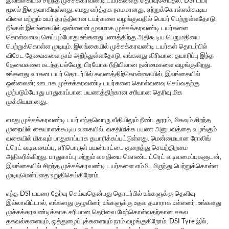
மூலம் இலகுவாகியுள்ளது. எமது வர்த்தக நாமமானது, ஏற்றுக்கொள்ளக்கூடிய
விலை மற்றும் உயர் தரத்திலான டயர்களை வழங்குவதில் பெயர் பெற்றுள்ளதோடு,
நீங்கள் இலங்கையில் ஒன்லைன் மூலமாக முச்சக்கரவண்டி டயர்களை
கொள்வனவு செய்யும்போது உங்களது பணத்திற்கு அதிகூடிய பெறுமதியை
பெற்றுக்கொள்ள முடியும். இலங்கையில் முச்சக்கரவண்டி டயர்கள் தொடர்பில்
விசேட தேவைகளை நாம் அறிந்துள்ளதோடு, எங்களது விரிவான தயாரிப்பு இந்த
தேவைகளை கடந்த பல்வேறு பிரயோக ரீதியிலான நன்மைகளை வழங்குகிறது.
உங்களது வாகன டயர் தொடர்பில் கவனத்திற்கொள்கையில், இலங்கையில்
ஒன்லைன்; ஊடாக முச்சக்கரவண்டி டயர்களை கொள்வனவு செய்வதற்கு
முற்படும்போது பாதுகாப்பான பயணத்திற்கான சரியான தெரிவு மிக
முக்கியமானது.
எமது முச்சக்கரவண்டி டயர் எந்தவொரு வீதியிலும் நீண்டதூரம், மிகவும் சிறந்த
முறையில் கையாளக்கூடிய வகையில், வசதிமிக்க பயண அனுபவத்தை வழங்கும்
வகையில் மிகவும் பாதுகாப்பாக தயாரிக்கப்பட்டுள்ளது. மென்மையான ரோலிங்
ட்ரெட் வடிவமைப்பு, எரிபொருள் பயன்பாட்டை குறைத்து செயற்திறமை
அதிகரிக்கிறது. பாதுகாப்பு மற்றும் வசதியை கொண்ட ட்ரெட் வடிவமைப்புகளுடன்,
இலங்கையில் சிறந்த முச்சக்கரவண்டி டயர்களை எம்மிடமிருந்து பெற்றுக்கொள்ள
முடியுமென்பதை உறுதிசெய்கிறோம்.
எந்த DSI டயரை தேர்வு செய்வதென்பது தொடர்பில் உங்களுக்கு தெளிவு
இல்லாவிட்டால், எங்களது குழுவினர் உங்களுக்கு உதவ தயாராக உள்ளனர். உங்களது
முச்சக்கரவண்டிக்காக சரியான தெரிவை மேற்கொள்வதற்கான சகல
தகவல்களையும், ஒத்துழைப்புக்களையும் நாம் வழங்குகிறோம். DSI Tyre இல்,