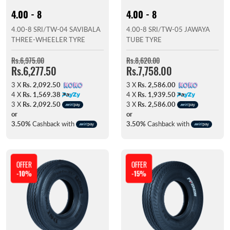
4.00 - 8
4.00 - 8
4.00-8 SRI/TW-04 SAVIBALA
4.00-8 SRI/TW-05 JAWAYA
THREE-WHEELER TYRE
TUBE TYRE
Rs.6,975.00
Rs.8,620.00
Rs.6,277.50
Rs.7,758.00
3 X
Rs. 2,092.50
3 X
Rs. 2,586.00
4 X
Rs. 1,569.38
4 X
Rs. 1,939.50
3 X
Rs. 2,092.50
3 X
Rs. 2,586.00
or
or
3.50%
Cashback with
3.50%
Cashback with
OFFER
OFFER
-10%
-15%