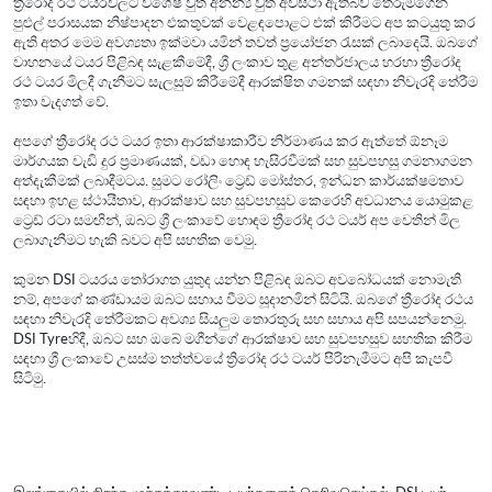
ත්‍රීරෝද රථ ටයරවලට විශේෂ වුත් අනන්‍ය වුත් අවස්ථා ඇතිබව තේරුම්ගෙන
පුළුල් පරාසයක නිෂ්පාදන එකතුවක් වෙළඳපොළට එක් කිරීමට අප කටයුතු කර
ඇති අතර මෙම අවශ්‍යතා ඉක්මවා යමින් තවත් ප්‍රයෝජන රැසක් ලබාදෙයි. ඔබගේ
වාහනයේ ටයර පිළිබඳ සැළකීමේදී, ශ්‍රී ලංකාව තුළ අන්තර්ජාලය හරහා ත්‍රීරෝද
රථ ටයර මිලදී ගැනීමට සැලසුම් කිරීමේදී ආරක්ෂිත ගමනක් සඳහා නිවැරදි තේරීම
ඉතා වැදගත් වේ.
අපගේ ත්‍රීරෝද රථ ටයර ඉතා ආරක්ෂාකාරීව නිර්මාණය කර ඇත්තේ ඕනෑම
මාර්ගයක වැඩි දුර ප්‍රමාණයක්, වඩා හොඳ හැසිරවීමක් සහ සුවපහසු ගමනාගමන
අත්දැකීමක් ලබාදීමටය. සුමට රෝලිං ට්‍රෙඩ් මෝස්තර, ඉන්ධන කාර්යක්ෂමතාව
සඳහා ඉහළ ස්ථායීතාව, ආරක්ෂාව සහ සුවපහසුව කෙරෙහි අවධානය යොමුකළ
ට්‍රෙඩ් රටා සමඟින්, ඔබට ශ්‍රී ලංකාවේ හොඳම ත්‍රීරෝද රථ ටයර් අප වෙතින් මිල
ලබාගැනීමට හැකි බවට අපි සහතික වෙමු.
කුමන DSI ටයරය තෝරාගත යුතුද යන්න පිළිබඳ ඔබට අවබෝධයක් නොමැති
නම්, අපගේ කණ්ඩායම ඔබට සහාය වීමට සූදානමින් සිටියි. ඔබගේ ත්‍රීරෝද රථය
සඳහා නිවැරදි තේරීමකට අවශ්‍ය සියලුම තොරතුරු සහ සහාය අපි සපයන්නෙමු.
DSI Tyreහිදී, ඔබට සහ ඔබේ මගීන්ගේ ආරක්ෂාව සහ සුවපහසුව සහතික කිරීම
සඳහා ශ්‍රී ලංකාවේ උසස්ම තත්ත්වයේ ත්‍රිරෝද රථ ටයර් පිරිනැමීමට අපි කැපවී
සිටිමු.
இலங்கையில் சிறந்த முச்சக்கரவண்டி டயர்களைத் தெரிவுசெய்தல், DSI டயர்