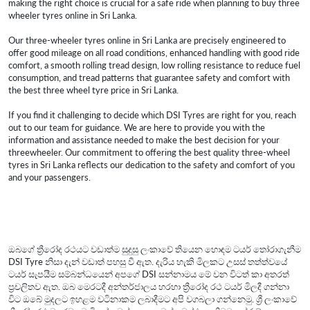
making the right choice is crucial for a safe ride when planning to buy three
wheeler tyres online in Sri Lanka.
Our three-wheeler tyres online in Sri Lanka are precisely engineered to
offer good mileage on all road conditions, enhanced handling with good ride
comfort, a smooth rolling tread design, low rolling resistance to reduce fuel
consumption, and tread patterns that guarantee safety and comfort with
the best three wheel tyre price in Sri Lanka.
If you find it challenging to decide which DSI Tyres are right for you, reach
out to our team for guidance. We are here to provide you with the
information and assistance needed to make the best decision for your
threewheeler. Our commitment to offering the best quality three-wheel
tyres in Sri Lanka reflects our dedication to the safety and comfort of you
and your passengers.
ඔබගේ ත්‍රීරෝද රථයට වඩාත්ම සුදුසු ලංකාවේ තියෙන හොඳම ටයර් තෝරාගැනීම
DSI Tyre නිසා දැන් වඩාත් පහසු වී ඇත. දැරිය හැකි මිලකට උසස් තත්ත්වයේ
ටයර් සැපයීම සම්බන්ධයෙන් අපගේ DSI සන්නාමය මේ වන විටත් කා අතරත්
ප්‍රචලිතව ඇත. ඔබ මෙරටදී අන්තර්ජාලය හරහා ත්‍රීරෝද රථ ටයර් මිලදී ගන්නා
විට ඔබේ මුදලට ඉහළම වටිනාකම ලබාදීමට අපි වගබලා ගන්නෙමු. ශ්‍රී ලංකාවේ