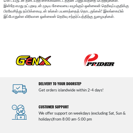
DSI டயருடன் தடையற்ற சைக்கிளோட்டத்தின் அனுபவத்தை பெற்றிடுங்கள்.
இன்றே எமது நட்புறவுடன் மூடிய சேவையை வழங்கும் ஒன்லைன் தெரிவுப்பகுதிக்கு
பிரவேசித்து நம்பிக்கையுடன் உங்கள் பயணத்தைத் தொடருங்கள்! இலங்கையில்
இப்போதுள்ள விரிவான ஒன்லைன் தெரிவு சந்தர்ப்பத்திற்கு நுழையுங்கள்.
DELIVERY TO YOUR DOORSTEP
Get orders islandwide within 2-4 days!
CUSTOMER SUPPORT
We offer support on weekdays (excluding Sat, Sun &
holidays)from 8:00 am-5:00 pm