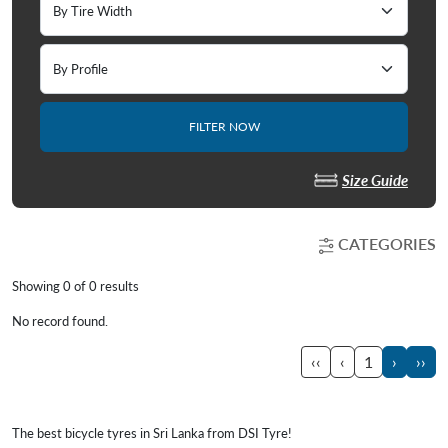
FILTER NOW
Size Guide
CATEGORIES
Showing 0 of
0
results
No record found.
‹‹
‹
1
›
››
The best bicycle tyres in Sri Lanka from DSI Tyre!