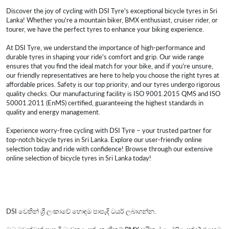
Discover the joy of cycling with DSI Tyre's exceptional bicycle tyres in Sri
Lanka! Whether you're a mountain biker, BMX enthusiast, cruiser rider, or
tourer, we have the perfect tyres to enhance your biking experience.
At DSI Tyre, we understand the importance of high-performance and
durable tyres in shaping your ride's comfort and grip. Our wide range
ensures that you find the ideal match for your bike, and if you're unsure,
our friendly representatives are here to help you choose the right tyres at
affordable prices. Safety is our top priority, and our tyres undergo rigorous
quality checks. Our manufacturing facility is ISO 9001.2015 QMS and ISO
50001.2011 (EnMS) certified, guaranteeing the highest standards in
quality and energy management.
Experience worry-free cycling with DSI Tyre – your trusted partner for
top-notch bicycle tyres in Sri Lanka. Explore our user-friendly online
selection today and ride with confidence! Browse through our extensive
online selection of bicycle tyres in Sri Lanka today!
DSI වෙතින් ශ්‍රී ලංකාවේ හොඳම පාපැදි ටයර් ලබාගන්න.