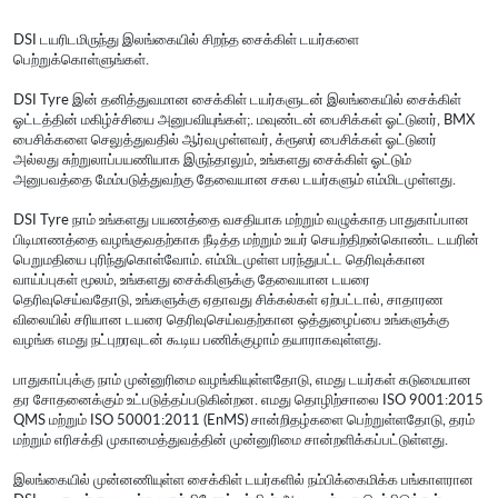
DSI டயரிடமிருந்து இலங்கையில் சிறந்த சைக்கிள் டயர்களை
பெற்றுக்கொள்ளுங்கள்.
DSI Tyre இன் தனித்துவமான சைக்கிள் டயர்களுடன் இலங்கையில் சைக்கிள்
ஓட்டத்தின் மகிழ்ச்சியை அனுபவியுங்கள்;. மவுண்டன் பைசிக்கள் ஓட்டுனர், BMX
பைசிக்களை செலுத்துவதில் ஆர்வமுள்ளவர், க்ரூஸர் பைசிக்கள் ஓட்டுனர்
அல்லது சுற்றுலாப்பயணியாக இருந்தாலும், உங்களது சைக்கிள் ஓட்டும்
அனுபவத்தை மேம்படுத்துவற்கு தேவையான சகல டயர்களும் எம்மிடமுள்ளது.
DSI Tyre நாம் உங்களது பயணத்தை வசதியாக மற்றும் வழுக்காத பாதுகாப்பான
பிடிமாணத்தை வழங்குவதற்காக நீடித்த மற்றும் உயர் செயற்திறன்கொண்ட டயரின்
பெறுமதியை புரிந்துகொள்வோம். எம்மிடமுள்ள பரந்துபட்ட தெரிவுக்கான
வாய்ப்புகள் மூலம், உங்களது சைக்கிளுக்கு தேவையான டயரை
தெரிவுசெய்வதோடு, உங்களுக்கு ஏதாவது சிக்கல்கள் ஏற்பட்டால், சாதாரண
விலையில் சரியான டயரை தெரிவுசெய்வதற்கான ஒத்துழைப்பை உங்களுக்கு
வழங்க எமது நட்புறரவுடன் கூடிய பணிக்குழாம் தயாராகவுள்ளது.
பாதுகாப்புக்கு நாம் முன்னுரிமை வழங்கியுள்ளதோடு, எமது டயர்கள் கடுமையான
தர சோதனைக்கும் உட்படுத்தப்படுகின்றன. எமது தொழிற்சாலை ISO 9001:2015
QMS மற்றும் ISO 50001:2011 (EnMS) சான்றிதழ்களை பெற்றுள்ளதோடு, தரம்
மற்றும் எரிசக்தி முகாமைத்துவத்தின் முன்னுரிமை சான்றளிக்கப்பட்டுள்ளது.
இலங்கையில் முன்னணியுள்ள சைக்கிள் டயர்களில் நம்பிக்கைமிக்க பங்காளரான