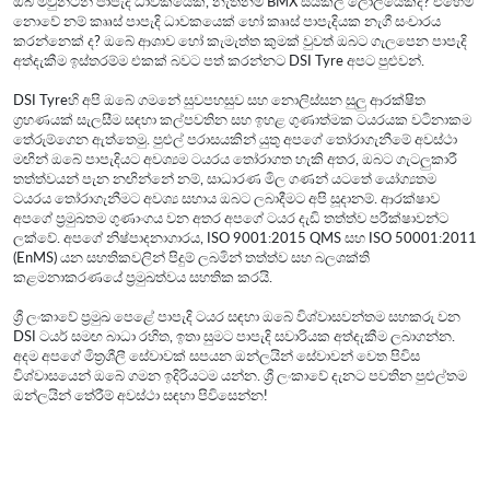
ඔබ මවුන්ටන් පාපැදි ධාවකයෙක්, නැතිනම් BMX සයිකල් ලෝලියෙක්ද? එහෙම
නොවේ නම් කෲස් පාපැදි ධාවකයෙක් හෝ කෲස් පාපැදියක නැගී සංචාරය
කරන්නෙක් ද? ඔබේ ආශාව හෝ කැමැත්ත කුමක් වුවත් ඔබට ගැලපෙන පාපැදි
අත්දැකීම ඉස්තරම්ම එකක් බවට පත් කරන්නට DSI Tyre අපට පුළුවන්.
DSI Tyreහි අපි ඔබේ ගමනේ සුවපහසුව සහ නොලිස්සන සුලු ආරක්ෂිත
ග්‍රහණයක් සැලසීම සඳහා කල්පවතින සහ ඉහළ ගුණාත්මක ටයරයක වටිනාකම
තේරුම්ගෙන ඇත්තෙමු. පුළුල් පරාසයකින් යුතු අපගේ තෝරාගැනීමේ අවස්ථා
මඟින් ඔබේ පාපැදියට අවශ්‍යම ටයරය තෝරාගත හැකි අතර, ඔබට ගැටලුකාරී
තත්ත්වයන් පැන නඟින්නේ නම්, සාධාරණ මිල ගණන් යටතේ යෝග්‍යතම
ටයරය තෝරාගැනීමට අවශ්‍ය සහාය ඔබට ලබාදීමට අපි සූදානම්. ආරක්ෂාව
අපගේ ප්‍රමුඛතම ගුණාංගය වන අතර අපගේ ටයර දැඩි තත්ත්ව පරීක්ෂාවන්ට
ලක්වේ. අපගේ නිෂ්පාදනාගාරය, ISO 9001:2015 QMS සහ ISO 50001:2011
(EnMS) යන සහතිකවලින් පිදුම් ලබමින් තත්ත්ව සහ බලශක්ති
කළමනාකරණයේ ප්‍රමුඛත්වය සහතික කරයි.
ශ්‍රී ලංකාවේ ප්‍රමුඛ පෙළේ පාපැදි ටයර සඳහා ඔබේ විශ්වාසවන්තම සහකරු වන
DSI ටයර් සමඟ බාධා රහිත, ඉතා සුමට පාපැදි සවාරියක අත්දැකීම ලබාගන්න.
අදම අපගේ මිත්‍රශීලී සේවාවක් සපයන ඔන්ලයින් සේවාවන් වෙත පිවිස
විශ්වාසයෙන් ඔබේ ගමන ඉදිරියටම යන්න. ශ්‍රී ලංකාවේ දැනට පවතින පුළුල්තම
ඔන්ලයින් තේරීම් අවස්ථා සඳහා පිවිසෙන්න!